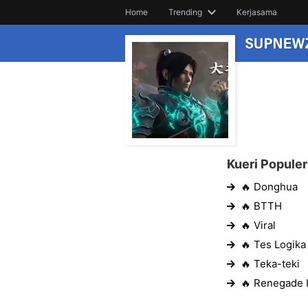
Home
Trending
Kerjasama
Kueri Populer
🔥 Donghua
🔥 BTTH
🔥 Viral
🔥 Tes Logika
🔥 Teka-teki