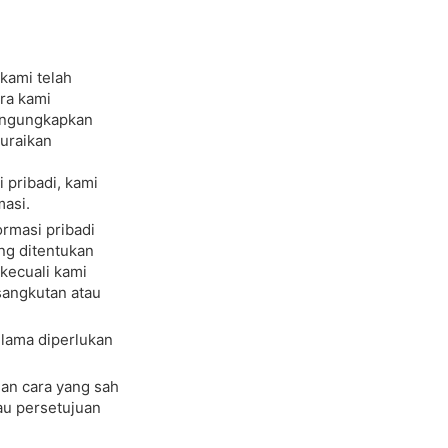
 kami telah
ra kami
engungkapkan
guraikan
pribadi, kami
asi.
masi pribadi
ng ditentukan
 kecuali kami
sangkutan atau
lama diperlukan
an cara yang sah
au persetujuan