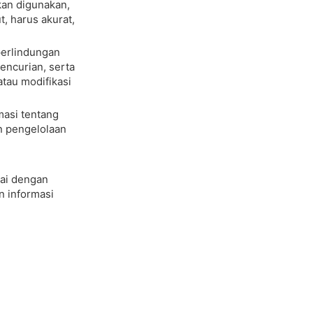
kan digunakan,
t, harus akurat,
perlindungan
encurian, serta
tau modifikasi
asi tentang
n pengelolaan
ai dengan
n informasi