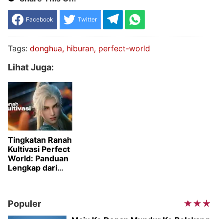
Facebook
Twitter
Tags:
donghua
hiburan
perfect-world
Lihat Juga:
Tingkatan Ranah
Kultivasi Perfect
World: Panduan
Lengkap dari
Awal hingga
Immortal
Emperor
Populer