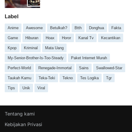
Label
Anime
Awesome
Betulkah?
Btth
Donghua
Fakta
Game
Hiburan
Hoax
Horor
Kanal Tv
Kecantikan
Kpop
Kriminal
Mata Uang
My-Senior-Brother-Is-Too-Steady
Paket Internet Murah
Perfect-World
Renegade-Immortal
Sains
Swallowed-Star
Taukah Kamu
Teka-Teki
Tekno
Tes Logika
Tgr
Tips
Unik
Viral
Tentang kami
Kebijakan Privasi