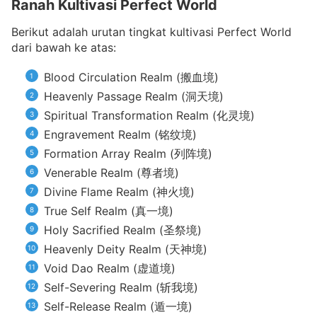
Ranah Kultivasi Perfect World
Berikut adalah urutan tingkat kultivasi Perfect World
dari bawah ke atas:
Blood Circulation Realm (搬血境)
Heavenly Passage Realm (洞天境)
Spiritual Transformation Realm (化灵境)
Engravement Realm (铭纹境)
Formation Array Realm (列阵境)
Venerable Realm (尊者境)
Divine Flame Realm (神火境)
True Self Realm (真一境)
Holy Sacrified Realm (圣祭境)
Heavenly Deity Realm (天神境)
Void Dao Realm (虚道境)
Self-Severing Realm (斩我境)
Self-Release Realm (遁一境)