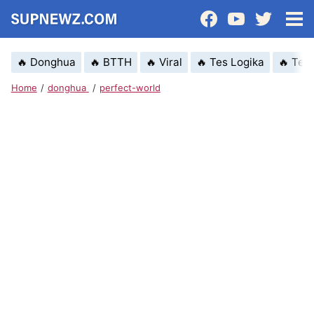
🔥 Donghua
🔥 BTTH
🔥 Viral
🔥 Tes Logika
🔥 Tek
Home
donghua
perfect-world